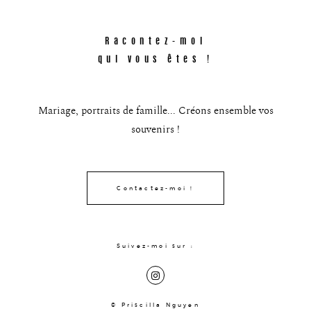
Prestations
Racontez-moi
Portfolio
qui vous êtes !
Journal
Mariage, portraits de famille... Créons ensemble vos
Contact
souvenirs !
Professionnels
Contactez-moi !
Suivez-moi sur :
© Priscilla Nguyen