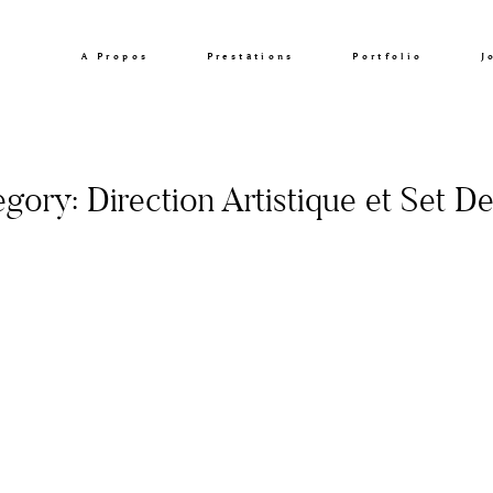
A Propos
Prestations
Portfolio
J
gory: Direction Artistique et Set D