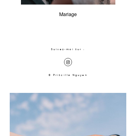
Contact
Mariage
Professionnels
Suivez-moi sur :
© Priscilla Nguyen
A Propos
Prestations
Portfolio
Journal