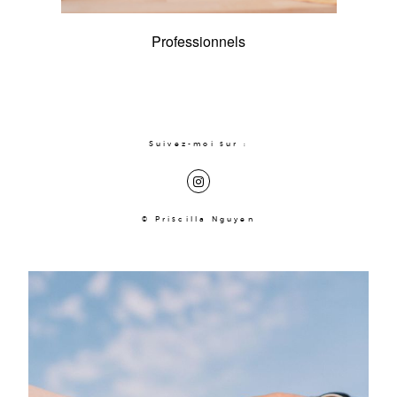
Contact
Professionnels
Professionnels
Suivez-moi sur :
© Priscilla Nguyen
A Propos
Prestations
Portfolio
Journal