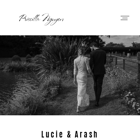
Priscilla Nguyen
A Propos
Prestations
Portfolio
Journal
Lucie & Arash